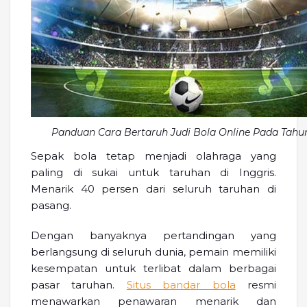
Panduan Cara Bertaruh Judi Bola Online Pada Tahu
Sepak bola tetap menjadi olahraga yang
paling di sukai untuk taruhan di Inggris.
Menarik 40 persen dari seluruh taruhan di
pasang.
Dengan banyaknya pertandingan yang
berlangsung di seluruh dunia, pemain memiliki
kesempatan untuk terlibat dalam berbagai
pasar taruhan.
Situs bandar bola
resmi
menawarkan penawaran menarik dan