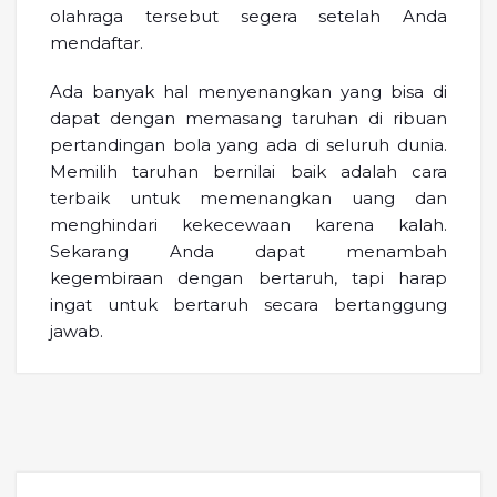
olahraga tersebut segera setelah Anda
mendaftar.
Ada banyak hal menyenangkan yang bisa di
dapat dengan memasang taruhan di ribuan
pertandingan bola yang ada di seluruh dunia.
Memilih taruhan bernilai baik adalah cara
terbaik untuk memenangkan uang dan
menghindari kekecewaan karena kalah.
Sekarang Anda dapat menambah
kegembiraan dengan bertaruh, tapi harap
ingat untuk bertaruh secara bertanggung
jawab.