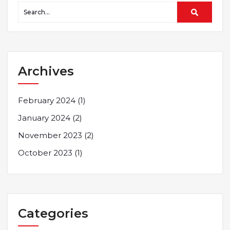
Archives
February 2024
(1)
January 2024
(2)
November 2023
(2)
October 2023
(1)
Categories