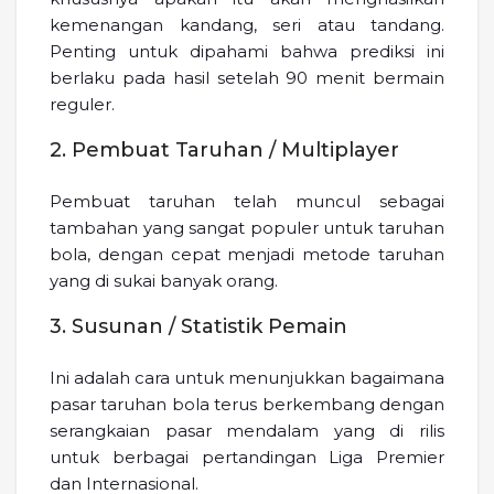
kemenangan kandang, seri atau tandang.
Penting untuk dipahami bahwa prediksi ini
berlaku pada hasil setelah 90 menit bermain
reguler.
2. Pembuat Taruhan / Multiplayer
Pembuat taruhan telah muncul sebagai
tambahan yang sangat populer untuk taruhan
bola, dengan cepat menjadi metode taruhan
yang di sukai banyak orang.
3. Susunan / Statistik Pemain
Ini adalah cara untuk menunjukkan bagaimana
pasar taruhan bola terus berkembang dengan
serangkaian pasar mendalam yang di rilis
untuk berbagai pertandingan Liga Premier
dan Internasional.