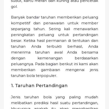
sudut, kartu merah dan kuning atau pencetak
gol.
Banyak bandar taruhan memberikan peluang
kompetitif dan penawaran untuk member
sepanjang tahun. Sering kali menawarkan
peningkatan peluang untuk pertandingan
besar. Ketika hasil permainan di tentukan dan
taruhan Anda terbukti berhasil, Anda
menerima taruhan awal Anda bersama
dengan kemenangan berdasarkan
peluangnya. Pada bagian berikut ini kami akan
memberikan gambaran mengenai jenis
taruhan bola terpopuler.
1. Taruhan Pertandingan
Jenis taruhan bola yang paling mudah
melibatkan prediksi hasil suatu pertandingan,
khususnya apakah itu akan menghasilkan