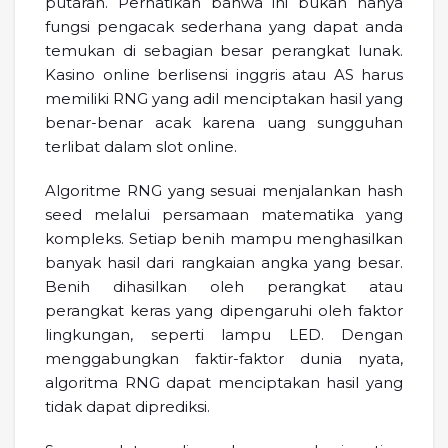
putaran. Perhatikan bahwa ini bukan hanya
fungsi pengacak sederhana yang dapat anda
temukan di sebagian besar perangkat lunak.
Kasino online berlisensi inggris atau AS harus
memiliki RNG yang adil menciptakan hasil yang
benar-benar acak karena uang sungguhan
terlibat dalam slot online.
Algoritme RNG yang sesuai menjalankan hash
seed melalui persamaan matematika yang
kompleks. Setiap benih mampu menghasilkan
banyak hasil dari rangkaian angka yang besar.
Benih dihasilkan oleh perangkat atau
perangkat keras yang dipengaruhi oleh faktor
lingkungan, seperti lampu LED. Dengan
menggabungkan faktir-faktor dunia nyata,
algoritma RNG dapat menciptakan hasil yang
tidak dapat diprediksi.