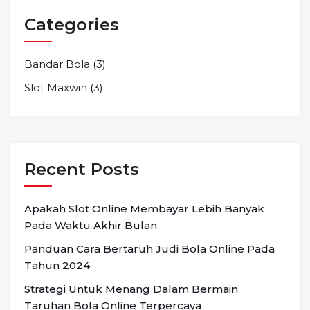
Categories
Bandar Bola
(3)
Slot Maxwin
(3)
Recent Posts
Apakah Slot Online Membayar Lebih Banyak
Pada Waktu Akhir Bulan
Panduan Cara Bertaruh Judi Bola Online Pada
Tahun 2024
Strategi Untuk Menang Dalam Bermain
Taruhan Bola Online Terpercaya