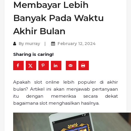
Membayar Lebih
Banyak Pada Waktu
Akhir Bulan
By
murray
February 12, 2024
Sharing is caring!
Apakah slot online lebih populer di akhir
bulan? Artikel ini akan menjawab pertanyaan
itu dengan memeriksa secara dekat
bagaimana slot menghasilkan hasilnya.