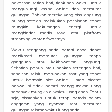
pekerjaan setiap hari, tidak ada waktu untuk
mengunjungi kasino online dan memutar
gulungan. Bahkan mereka yang bisa langsung
pulang setelah melakukan perjalanan cepat
mungkin kekurangan energi untuk
menghindari media sosial atau platfrom
streaming konten favoritnya.
Waktu senggang anda berarti anda dapat
menikmati memutar gulungan tanpa
gangguan atau kekhawatiran langsung.
Seharian penuh, atau bahkan setengah hari,
sendirian selalu merupakan saat yang tepat
untuk bermain slot online. Harap dicatat
bahwa ini tidak berarti menggunakan uang
sebanyak mungkin di waktu luang anda. Tentu
saja, disarankan untuk tetap berada dalam
anggaran yang nyaman saat memutar
gulungan selama waktu luang anda.