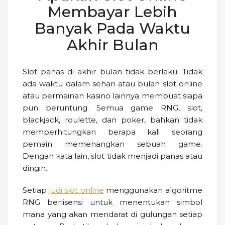
Membayar Lebih
Banyak Pada Waktu
Akhir Bulan
Slot panas di akhir bulan tidak berlaku. Tidak
ada waktu dalam sehari atau bulan slot online
atau permainan kasino lainnya membuat siapa
pun beruntung. Semua game RNG, slot,
blackjack, roulette, dan poker, bahkan tidak
memperhitungkan berapa kali seorang
pemain memenangkan sebuah game.
Dengan kata lain, slot tidak menjadi panas atau
dingin.
Setiap
judi slot online
menggunakan algoritme
RNG berlisensi untuk menentukan simbol
mana yang akan mendarat di gulungan setiap