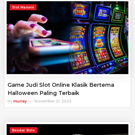
Slot Maxwin
Game Judi Slot Online Klasik Bertema
Halloween Paling Terbaik
By
murray
November 21, 2023
Bandar Bola